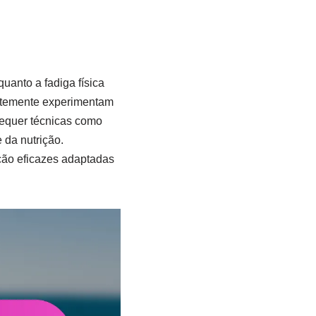
uanto a fadiga física
uentemente experimentam
requer técnicas como
 da nutrição.
ção eficazes adaptadas