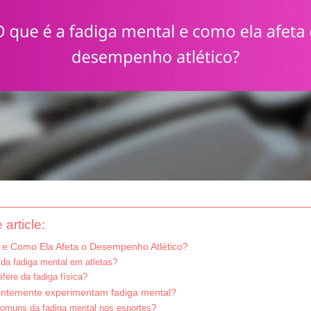
 article:
 e Como Ela Afeta o Desempenho Atlético?
da fadiga mental em atletas?
fere da fadiga física?
uentemente experimentam fadiga mental?
comuns da fadiga mental nos esportes?