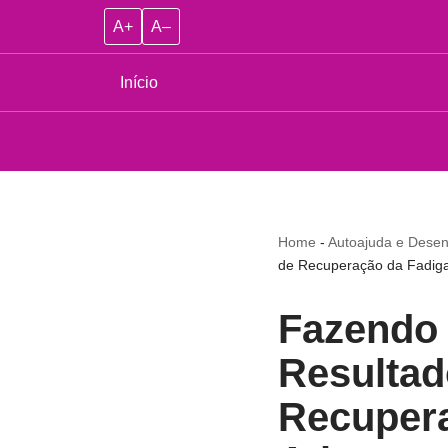
A+
A–
Início
Home
-
Autoajuda e Desen
de Recuperação da Fadiga 
Fazendo
Resultad
Recupera