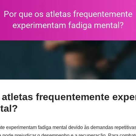
 atletas frequentemente exp
tal?
nte experimentam fadiga mental devido às demandas repetitivas
a pode prejudicar o desempenho e a recuperação. Para combate