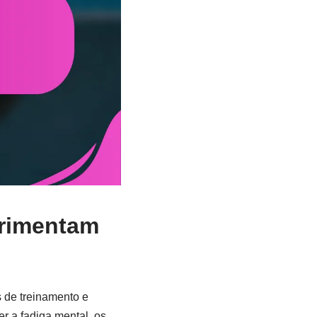
erimentam
 de treinamento e
r a fadiga mental, os